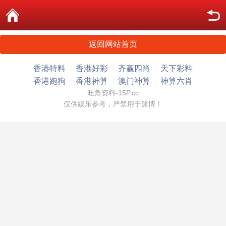
返回网站首页
香港特料
香港好彩
齐赢四肖
天下彩料
香港跑狗
香港神算
澳门神算
神算六肖
旺角资料-15P.cc
仅供娱乐参考，严禁用于赌博！