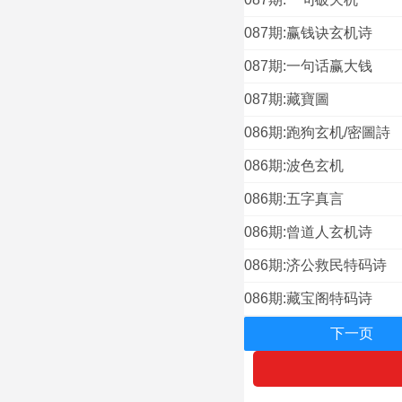
087期:赢钱诀玄机诗
087期:一句话赢大钱
087期:藏寶圖
086期:跑狗玄机/密圖詩
086期:波色玄机
086期:五字真言
086期:曾道人玄机诗
086期:济公救民特码诗
086期:藏宝阁特码诗
下一页