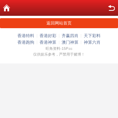
返回网站首页
香港特料
香港好彩
齐赢四肖
天下彩料
香港跑狗
香港神算
澳门神算
神算六肖
旺角资料-15P.cc
仅供娱乐参考，严禁用于赌博！