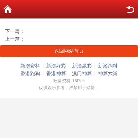
下一篇：
上一篇：
返回网站首页
新澳资料
新澳好彩
新澳赢彩
新澳淘料
香港跑狗
香港神算
澳门神算
神算六肖
旺角资料-15P.cc
仅供娱乐参考，严禁用于赌博！