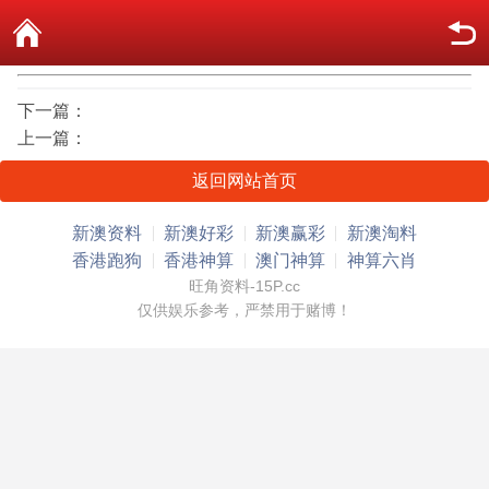
下一篇：
上一篇：
返回网站首页
新澳资料
新澳好彩
新澳赢彩
新澳淘料
香港跑狗
香港神算
澳门神算
神算六肖
旺角资料-15P.cc
仅供娱乐参考，严禁用于赌博！